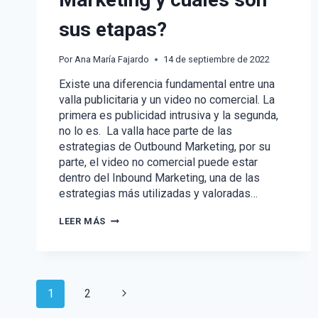
sus etapas?
Por
Ana María Fajardo
14 de septiembre de 2022
Existe una diferencia fundamental entre una
valla publicitaria y un video no comercial. La
primera es publicidad intrusiva y la segunda,
no lo es. La valla hace parte de las
estrategias de Outbound Marketing, por su
parte, el video no comercial puede estar
dentro del Inbound Marketing, una de las
estrategias más utilizadas y valoradas…
¿QUÉ
LEER MÁS
ES
EL
INBOUND
MARKETING
Y
Navegación
CUÁLES
Siguiente
1
2
SON
SUS