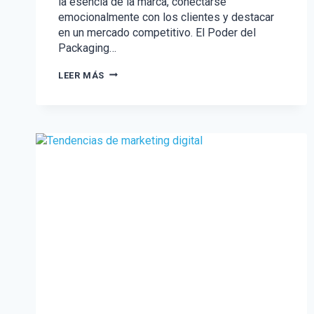
la esencia de la marca, conectarse
emocionalmente con los clientes y destacar
en un mercado competitivo. El Poder del
Packaging…
LA
LEER MÁS
MAGIA
DEL
PACKAGING:
CREANDO
UNA
IDENTIDAD
ÚNICA
PARA
TU
MARCA