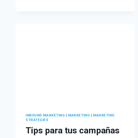
TENDENCIAS
DE
MARKETING
DIGITAL
PARA
2023
INBOUND MARKETING
|
MARKETING
|
MARKETING
STRATEGIES
Tips para tus campañas