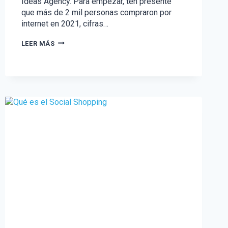
Ideas Agency. Para empezar, ten presente
que más de 2 mil personas compraron por
internet en 2021, cifras…
BENEFICIOS
LEER MÁS
DEL
COMERCIO
ELECTRÓNICO
PARA
NEGOCIOS
B2C