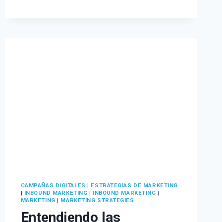
ES
SOCIAL
SHOPPING
Y
POR
QUÉ
LAS
EMPRESAS
DEBEN
EMPLEARLO
EN
2023
CAMPAÑAS DIGITALES
|
ESTRATEGIAS DE MARKETING
|
INBOUND MARKETING
|
INBOUND MARKETING
|
MARKETING
|
MARKETING STRATEGIES
Entendiendo las