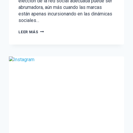
elección de la red social adecuada puede ser
abrumadora, aún más cuando las marcas
están apenas incursionando en las dinámicas
sociales…
GUÍA
LEER MÁS
PARA
ELEGIR
LA
RED
SOCIAL
EN
LA
QUE
DEBE
ESTAR
TU
MARCA