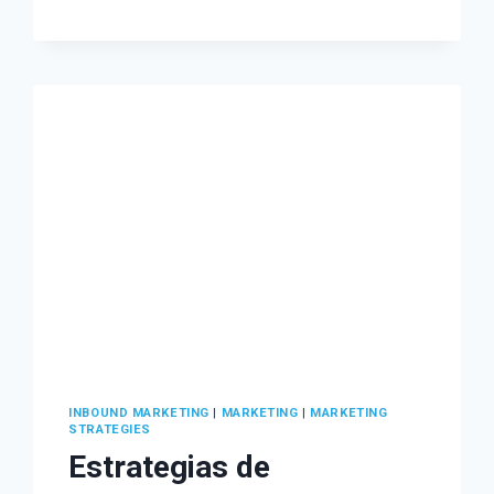
SON
LAS
ÚLTIMAS
ACTUALIZACIONES
DE
INSTAGRAM
PARA
2023?
INBOUND MARKETING
|
MARKETING
|
MARKETING
STRATEGIES
Estrategias de