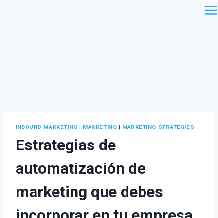
Saltar
al
contenido
INBOUND MARKETING
|
MARKETING
|
MARKETING STRATEGIES
Estrategias de
automatización de
marketing que debes
incorporar en tu empresa