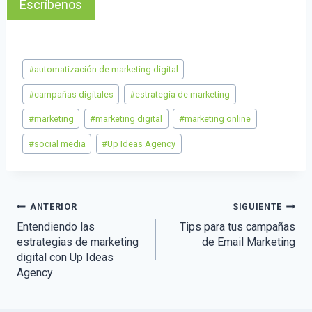
Escríbenos
Etiquetas
#
automatización de marketing digital
de
la
#
campañas digitales
#
estrategia de marketing
entrada:
#
marketing
#
marketing digital
#
marketing online
#
social media
#
Up Ideas Agency
Navegación
ANTERIOR
SIGUIENTE
Entendiendo las
Tips para tus campañas
de
estrategias de marketing
de Email Marketing
digital con Up Ideas
entradas
Agency