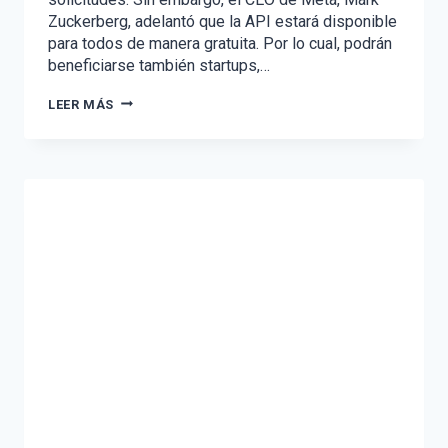
Zuckerberg, adelantó que la API estará disponible
para todos de manera gratuita. Por lo cual, podrán
beneficiarse también startups,…
CÓMO
LEER MÁS
AYUDARÁ
LA
NUEVA
API
DE
WHATSAPP
A
LAS
EMPRESAS