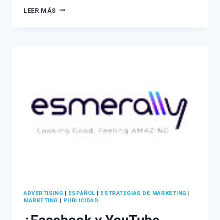
CÓMO
LEER MÁS
FUNCIONAN
LOS
ALGORITMOS
EN
REDES
SOCIALES
EN
EL
2022
ADVERTISING
|
ESPAÑOL
|
ESTRATEGIAS DE MARKETING
|
MARKETING
|
PUBLICIDAD