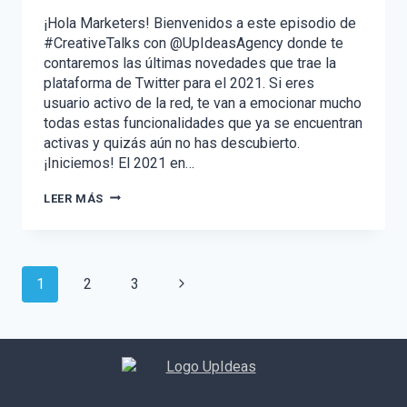
¡Hola Marketers! Bienvenidos a este episodio de
#CreativeTalks con @UpIdeasAgency donde te
contaremos las últimas novedades que trae la
plataforma de Twitter para el 2021. Si eres
usuario activo de la red, te van a emocionar mucho
todas estas funcionalidades que ya se encuentran
activas y quizás aún no has descubierto.
¡Iniciemos! El 2021 en…
CONOCE
LEER MÁS
LAS
ÚLTIMAS
NOVEDADES
DE
TWITTER
Navegación
Siguiente
1
2
3
de
página
página