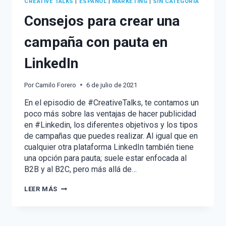
CREATIVE TALKS
|
ESPAÑOL
|
MARKETING
|
SIN CATEGORÍA
Consejos para crear una
campaña con pauta en
LinkedIn
Por
Camilo Forero
6 de julio de 2021
En el episodio de #CreativeTalks, te contamos un
poco más sobre las ventajas de hacer publicidad
en #Linkedin, los diferentes objetivos y los tipos
de campañas que puedes realizar. Al igual que en
cualquier otra plataforma LinkedIn también tiene
una opción para pauta; suele estar enfocada al
B2B y al B2C, pero más allá de…
CONSEJOS
LEER MÁS
PARA
CREAR
UNA
CAMPAÑA