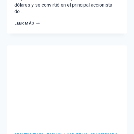
dólares y se convirtió en el principal accionista
de…
ELON
LEER MÁS
MUSK
ES
EL
MAYOR
ACCIONISTA
DE
TWITTER
CON
EL
9.2%