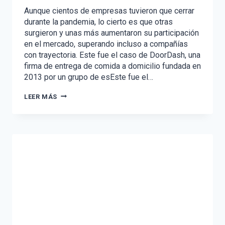
Aunque cientos de empresas tuvieron que cerrar
durante la pandemia, lo cierto es que otras
surgieron y unas más aumentaron su participación
en el mercado, superando incluso a compañías
con trayectoria. Este fue el caso de DoorDash, una
firma de entrega de comida a domicilio fundada en
2013 por un grupo de esEste fue el…
DOORDASH
LEER MÁS
AUMENTÓ
DEL
16%
AL
53%
SU
PARTICIPACIÓN
EN
EL
MERCADO
DE
DOMICILIOS
EN
ESTADOS
UNIDOS