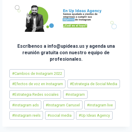
Escríbenos a info@upideas.us y agenda una
reunión gratuita con nuestro equipo de
profesionales.
Etiquetas
#
Cambios de Instagram 2022
de
la
#
Efectos de voz en Instagram
#
Estrategia de Social Media
entrada:
#
Estrategia Redes sociales
#
instagram
#
instagram ads
#
Instagram Carrusel
#
instagram live
#
Instagram reels
#
social media
#
Up Ideas Agency