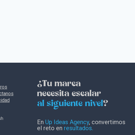
¿Tu marca
ros
necesita escalar
ctanos
cidad
al siguiente nivel
?
sh
En
Up Ideas Agency
, convertimos
el reto en
resultados.