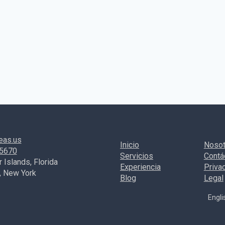
eas.us
Inicio
Nosot
-5670
Servicios
Contá
 Islands, Florida
Experiencia
Priva
, New York
Blog
Legal
Engli