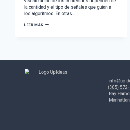
visualización de los contenidos dependen de
la cantidad y el tipo de señales que guían a
los algoritmos. En otras…
CÓMO
LEER MÁS
FUNCIONAN
LOS
ALGORITMOS
EN
REDES
SOCIALES
EN
EL
2022
info@upid
(305) 572
Bay Harbor
Manhattan