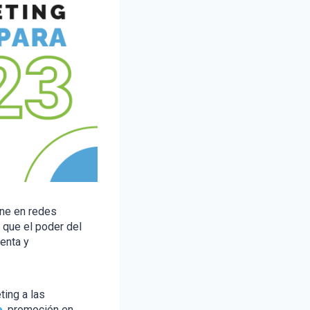
ene en redes
 que el poder del
enta y
ting a las
e
, promoción en