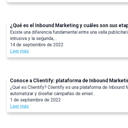
l
s
W
r
n
m
M
a
h
a
d
a
a
s
a
m
o
t
r
d
t
p
l
i
¿Qué es el Inbound Marketing y cuáles son sus eta
k
e
y
a
a
z
e
Existe una diferencia fundamental entre una valla publicitar
b
o
r
s
a
t
intrusiva y la segunda,…
e
u
a
e
c
i
14 de septiembre de 2022
n
d
2
s
i
n
:
Leer más
e
i
0
t
ó
g
¿
m
d
2
r
n
Q
p
n
3
a
d
u
l
’
?
t
e
é
e
t
e
Conoce a Clientify: plataforma de Inbound Marketi
m
e
a
k
g
a
¿Qué es Clientify? Clientify es una plataforma de Inbound M
s
r
n
i
r
automatizar y diseñar campañas de email…
e
l
o
a
k
1 de septiembre de 2022
l
o
w
s
e
:
Leer más
I
e
a
d
t
C
n
n
b
e
i
o
b
2
o
m
n
n
o
0
u