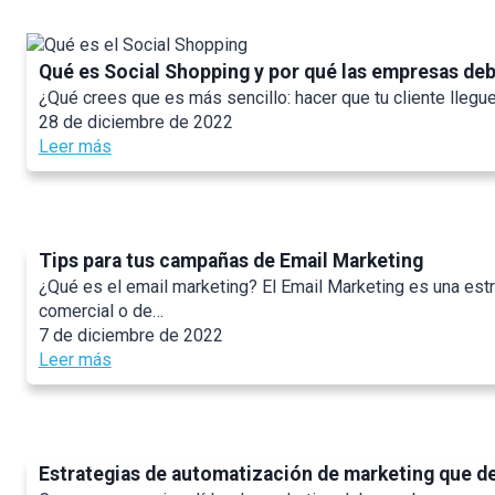
u
á
l
Qué es Social Shopping y por qué las empresas de
e
¿Qué crees que es más sencillo: hacer que tu cliente llegue
s
28 de diciembre de 2022
s
:
Leer más
o
Q
n
u
l
é
a
e
s
Tips para tus campañas de Email Marketing
s
ú
¿Qué es el email marketing? El Email Marketing es una est
S
l
comercial o de…
o
t
7 de diciembre de 2022
c
i
:
Leer más
i
m
T
a
a
i
l
s
p
S
a
s
h
c
Estrategias de automatización de marketing que d
p
o
t