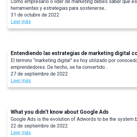
Como empresario o líder de marketing debes saber que es
a
p
u
herramientas y estrategias para sostenerse…
r
p
a
31 de octubre de 2022
a
i
l
:
Leer más
t
n
i
E
u
g
z
s
s
y
a
t
c
p
c
r
a
o
Entendiendo las estrategias de marketing digital 
i
a
m
r
o
El término “marketing digital” es hoy utilizado por conoce
t
p
q
n
emprendedores. De hecho, se ha convertido…
e
a
u
e
27 de septiembre de 2022
g
ñ
é
s
:
Leer más
i
a
l
d
E
a
s
a
e
n
s
d
s
I
t
d
e
e
n
e
e
E
What you didn’t know about Google Ads
m
s
n
a
m
p
Google Ads is the evolution of Adwords to be the system by 
t
d
u
a
r
22 de septiembre de 2022
a
i
t
i
e
:
Leer más
g
e
o