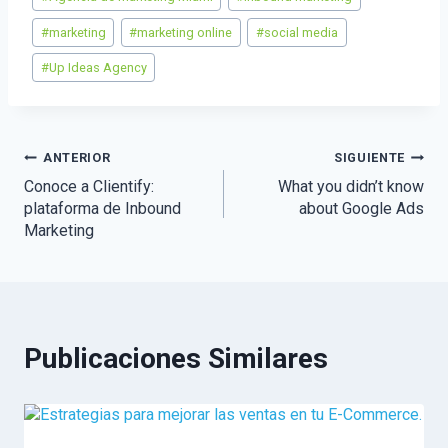
de
la
#
marketing
#
marketing online
#
social media
entrada:
#
Up Ideas Agency
Navegación
ANTERIOR
SIGUIENTE
Conoce a Clientify:
What you didn’t know
de
plataforma de Inbound
about Google Ads
Marketing
entradas
Publicaciones Similares