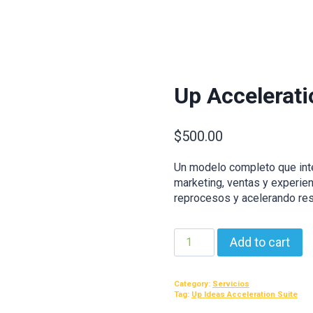
Up Accelerati
$
500.00
Un modelo completo que integ
marketing, ventas y experien
reprocesos y acelerando res
Up
Add to cart
Acceleration
Suite
quantity
Category:
Servicios
Tag:
Up Ideas Acceleration Suite