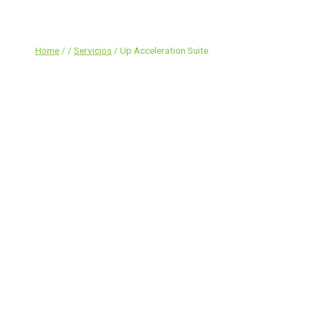
Skip
to
content
Home
/
/
Servicios
/
Up Acceleration Suite