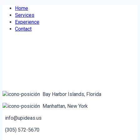
Skip
Home
to
Services
content
Experience
Contact
Bay Harbor Islands, Florida
Manhattan, New York
info@upideas.us
(305) 572-5670