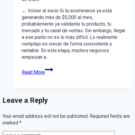
← Volver al inicio Si tu ecommerce ya está
generando más de $5,000 al mes,
probablemente ya validaste tu producto, tu
mercado y tu canal de ventas. Sin embargo, llegar
a ese punto no es lo más difícil. Lo realmente
complejo es crecer de forma consistente y
rentable. En esta etapa, muchos negocios
empiezan a…
Los
Read More
4
indicadores
que
están
Leave a Reply
definiendo
las
ventas
Your email address will not be published.
Required fields are
de
marked
*
tu
ecommerce