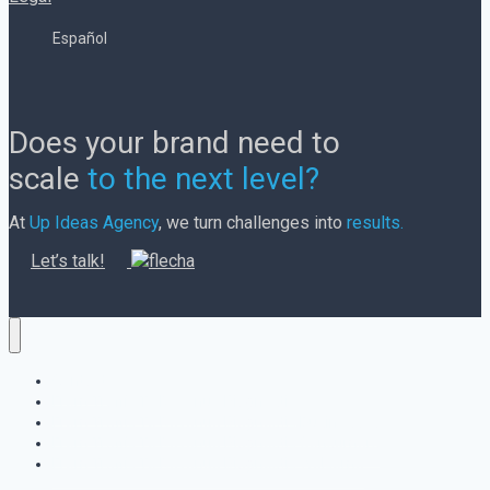
Español
Does your brand need to
scale
to the next level?
At
Up Ideas Agency
, we turn challenges into
results.
Let’s talk!
Contact
From Traffic To Revenue Diagnostic
From Traffic To Revenue Diagnostic Businesses
From Traffic To Revenue Diagnostic Consumers
From Traffic To Revenue Diagnostic Welcome