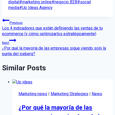
Tags:
digital
#
marketing online
#
negocio B2B
#
social
media
#
Up Ideas Agency
Post
Previous
Los 4 indicadores que están definiendo las ventas de tu
navigation
ecommerce (y cómo optimizarlos estratégicamente)
Next
¿Por qué la mayoría de las empresas sigue viendo solo la
punta del iceberg?
Similar Posts
Marketing news
|
Marketing Strategies
|
News
¿Por qué la mayoría de las