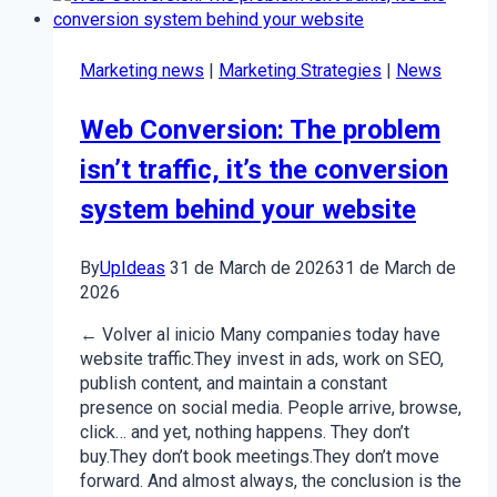
de
las
empresas
Marketing news
|
Marketing Strategies
|
News
sigue
viendo
Web Conversion: The problem
solo
la
isn’t traffic, it’s the conversion
punta
system behind your website
del
iceberg?
By
UpIdeas
31 de March de 2026
31 de March de
2026
← Volver al inicio Many companies today have
website traffic.They invest in ads, work on SEO,
publish content, and maintain a constant
presence on social media. People arrive, browse,
click… and yet, nothing happens. They don’t
buy.They don’t book meetings.They don’t move
forward. And almost always, the conclusion is the