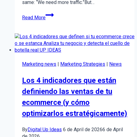
same: “We need more traffic.”But…
Web
Read More
Conversion:
The
problem
isn’t
traffic,
it’s
the
Marketing news
|
Marketing Strategies
|
News
conversion
system
Los 4 indicadores que están
behind
your
definiendo las ventas de tu
website
ecommerce (y cómo
optimizarlos estratégicamente)
By
Digital Up Ideas
6 de April de 2026
6 de April
de 2026