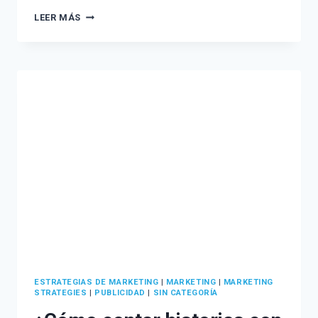
¿QUÉ
LEER MÁS
ES
E-
COMMERCE
O
COMERCIO
ELECTRÓNICO?
DEFINICIÓN,
VENTAJAS
Y
ERRORES
QUE
NO
SE
PUEDEN
COMETER
ESTRATEGIAS DE MARKETING
|
MARKETING
|
MARKETING
STRATEGIES
|
PUBLICIDAD
|
SIN CATEGORÍA