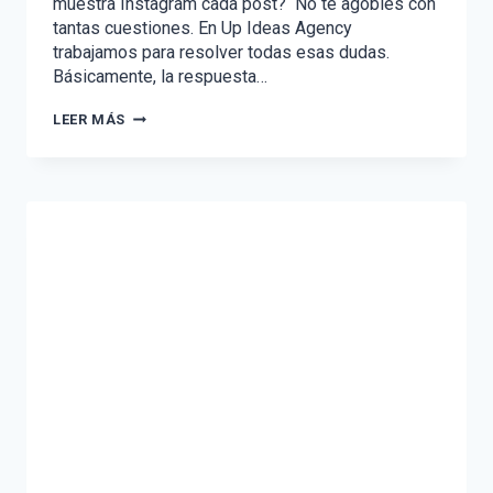
muestra Instagram cada post? No te agobies con
tantas cuestiones. En Up Ideas Agency
trabajamos para resolver todas esas dudas.
Básicamente, la respuesta…
ALGORITMO
LEER MÁS
DE
INSTAGRAM:
HAZLO
TRABAJAR
PARA
TI