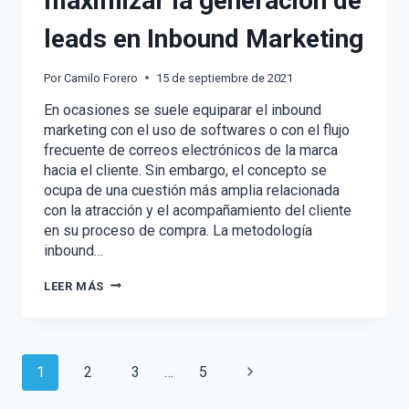
maximizar la generación de
leads en Inbound Marketing
Por
Camilo Forero
15 de septiembre de 2021
En ocasiones se suele equiparar el inbound
marketing con el uso de softwares o con el flujo
frecuente de correos electrónicos de la marca
hacia el cliente. Sin embargo, el concepto se
ocupa de una cuestión más amplia relacionada
con la atracción y el acompañamiento del cliente
en su proceso de compra. La metodología
inbound…
5
LEER MÁS
ESTRATEGIAS
PARA
MAXIMIZAR
LA
GENERACIÓN
Navegación
Siguiente
1
2
3
…
5
DE
LEADS
página
EN