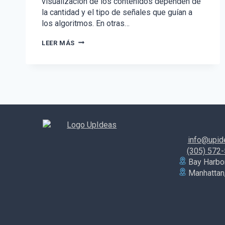
visualización de los contenidos dependen de
la cantidad y el tipo de señales que guían a
los algoritmos. En otras…
CÓMO
LEER MÁS
FUNCIONAN
LOS
ALGORITMOS
EN
REDES
SOCIALES
EN
EL
2022
info@upid
(305) 572
Bay Harbor
Manhattan