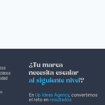
¿Tu marca
ros
necesita escalar
ctanos
cidad
al siguiente nivel
?
sh
En
Up Ideas Agency
, convertimos
el reto en
resultados.