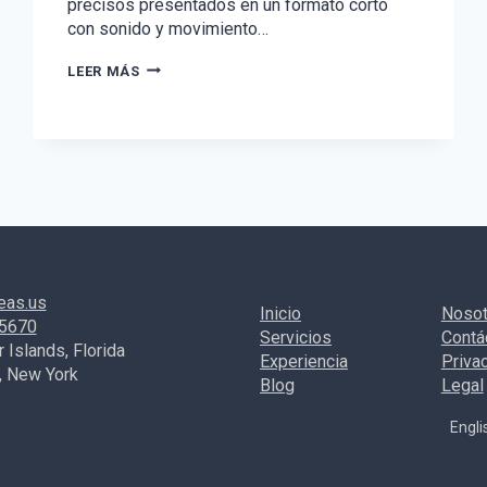
precisos presentados en un formato corto
con sonido y movimiento…
¿FACEBOOK
LEER MÁS
Y
YOUTUBE
ESTÁN
COPIANDO
A
TIKTOK?
eas.us
Inicio
Nosot
-5670
Servicios
Contá
 Islands, Florida
Experiencia
Priva
, New York
Blog
Legal
Engli