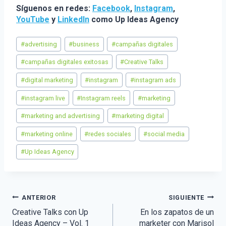
Síguenos en redes:
Facebook
,
Instagram
,
YouTube
y
LinkedIn
como Up Ideas Agency
Etiquetas
#
advertising
#
business
#
campañas digitales
de
la
#
campañas digitales exitosas
#
Creative Talks
entrada:
#
digital marketing
#
instagram
#
instagram ads
#
instagram live
#
Instagram reels
#
marketing
#
marketing and advertising
#
marketing digital
#
marketing online
#
redes sociales
#
social media
#
Up Ideas Agency
Navegación
ANTERIOR
SIGUIENTE
Creative Talks con Up
En los zapatos de un
de
Ideas Agency – Vol. 1
marketer con Marisol