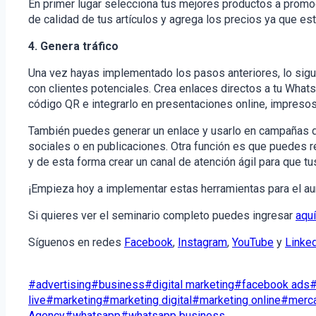
En primer lugar selecciona tus mejores productos a promoc
de calidad de tus artículos y agrega los precios ya que es
4. Genera tráfico
Una vez hayas implementado los pasos anteriores, lo sigui
con clientes potenciales. Crea enlaces directos a tu What
código QR e integrarlo en presentaciones online, impreso
También puedes generar un enlace y usarlo en campañas de
sociales o en publicaciones. Otra función es que puedes r
y de esta forma crear un canal de atención ágil para que tu
¡Empieza hoy a implementar estas herramientas para el a
Si quieres ver el seminario completo puedes ingresar
aquí
Síguenos en redes
Facebook
,
Instagram
,
YouTube
y
Linke
Etiquetas
#
advertising
#
business
#
digital marketing
#
facebook ads
de
live
#
marketing
#
marketing digital
#
marketing online
#
merc
la
Agency
#
whatsapp
#
whatsapp business