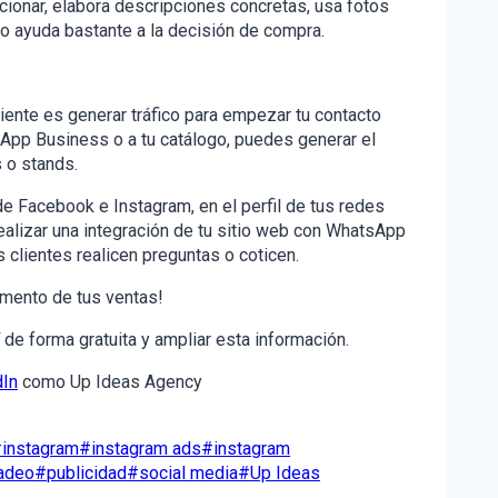
ionar, elabora descripciones concretas, usa fotos
to ayuda bastante a la decisión de compra.
ente es generar tráfico para empezar tu contacto
sApp Business o a tu catálogo, puedes generar el
s o stands.
 Facebook e Instagram, en el perfil de tus redes
ealizar una integración de tu sitio web con WhatsApp
s clientes realicen preguntas o coticen.
umento de tus ventas!
de forma gratuita y ampliar esta información.
dIn
como Up Ideas Agency
#
instagram
#
instagram ads
#
instagram
adeo
#
publicidad
#
social media
#
Up Ideas