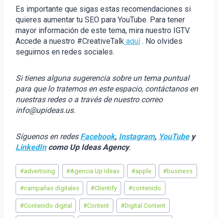
Es importante que sigas estas recomendaciones si
quieres aumentar tu SEO para YouTube. Para tener
mayor información de este tema, mira nuestro IGTV.
Accede a nuestro #CreativeTalk
aquí
. No olvides
seguirnos en redes sociales.
Si tienes alguna sugerencia sobre un tema puntual
para que lo tratemos en este espacio, contáctanos en
nuestras redes o a través de nuestro correo
info@upideas.us.
Síguenos en redes
Facebook
,
Instagram
,
YouTube
y
LinkedIn
como Up Ideas Agency
.
Etiquetas
#
advertising
#
Agencia Up Ideas
#
apple
#
business
de
la
#
campañas digitales
#
Clientify
#
contenido
entrada:
#
Contenido digital
#
Content
#
Digital Content