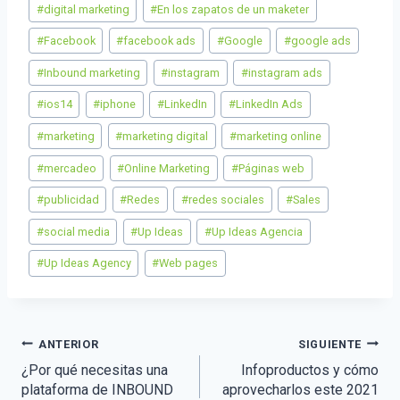
#
digital marketing
#
En los zapatos de un maketer
#
Facebook
#
facebook ads
#
Google
#
google ads
#
Inbound marketing
#
instagram
#
instagram ads
#
ios14
#
iphone
#
LinkedIn
#
LinkedIn Ads
#
marketing
#
marketing digital
#
marketing online
#
mercadeo
#
Online Marketing
#
Páginas web
#
publicidad
#
Redes
#
redes sociales
#
Sales
#
social media
#
Up Ideas
#
Up Ideas Agencia
#
Up Ideas Agency
#
Web pages
Navegación
ANTERIOR
SIGUIENTE
¿Por qué necesitas una
Infoproductos y cómo
de
plataforma de INBOUND
aprovecharlos este 2021