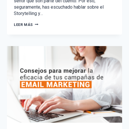
sentir que son parte del cuento. Por eso,
seguramente, has escuchado hablar sobre el
Storytelling y…
¿CÓMO
LEER MÁS
CONTAR
HISTORIAS
CON
TU
MARCA?
EL
PODER
DEL
STORYTELLING
PARA
TU
EMPRESA