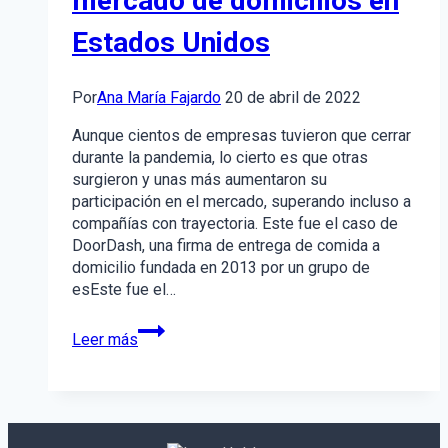
mercado de domicilios en
Estados Unidos
Por
Ana María Fajardo
20 de abril de 2022
Aunque cientos de empresas tuvieron que cerrar
durante la pandemia, lo cierto es que otras
surgieron y unas más aumentaron su
participación en el mercado, superando incluso a
compañías con trayectoria. Este fue el caso de
DoorDash, una firma de entrega de comida a
domicilio fundada en 2013 por un grupo de
esEste fue el…
DoorDash
Leer más
aumentó
del
16%
al
53%