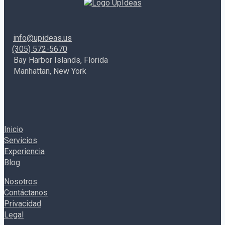
su
participación
en
info@upideas.us
el
(305) 572-5670
mercado
Bay Harbor Islands, Florida
de
Manhattan, New York
domicilios
en
Estados
Unidos
Inicio
Servicios
Experiencia
Blog
Nosotros
Contáctanos
Privacidad
Legal