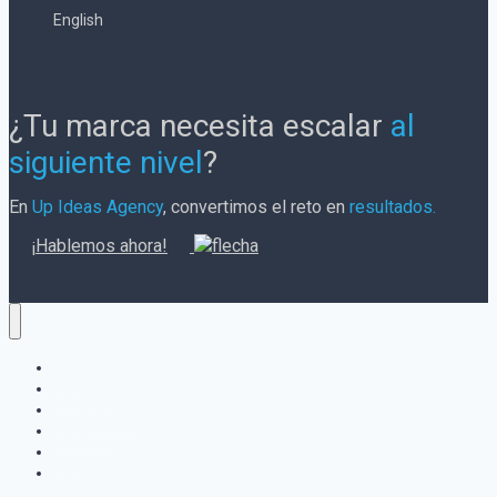
English
¿Tu marca necesita escalar
al
siguiente nivel
?
En
Up Ideas Agency
, convertimos el reto en
resultados.
¡Hablemos ahora!
Inicio
Servicios
Experiencia
Nosotros
Blog
Contáctanos