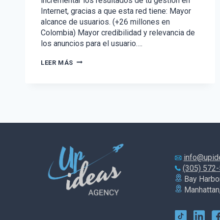
incrementar los resultados de tu gestión en
Internet, gracias a que esta red tiene: Mayor
alcance de usuarios. (+26 millones en
Colombia) Mayor credibilidad y relevancia de
los anuncios para el usuario….
👍
LEER MÁS
INCREMENTA
Y
FORTALECE
TUS
RESULTADOS
ONLINE
CON
FACEBOOK
ADS
💼
info@upid
(305) 572
Bay Harbor
Manhattan