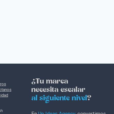
¿Tu marca
ros
necesita escalar
ctanos
cidad
al siguiente nivel
?
sh
En
Up Ideas Agency
, convertimos