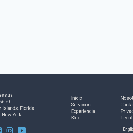
eas.us
Inicio
Nosot
-5670
Servicios
Contá
 Islands, Florida
Experiencia
Priva
, New York
Blog
Legal
Engli