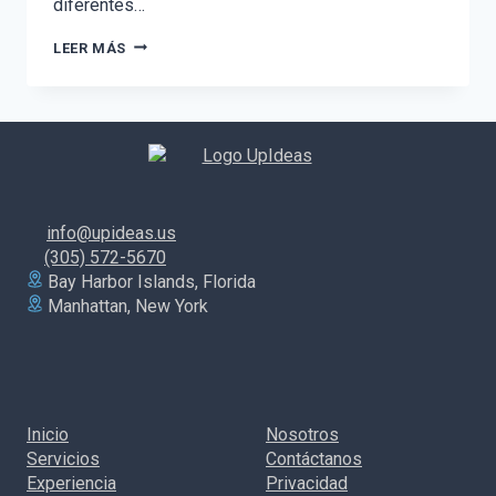
diferentes…
EN
LEER MÁS
LOS
ZAPATOS
DE
UN
MARKETER
CON
NICOLÁS
ESPAÑA
info@upideas.us
(305) 572-5670
Bay Harbor Islands, Florida
Manhattan, New York
Inicio
Nosotros
Servicios
Contáctanos
Experiencia
Privacidad