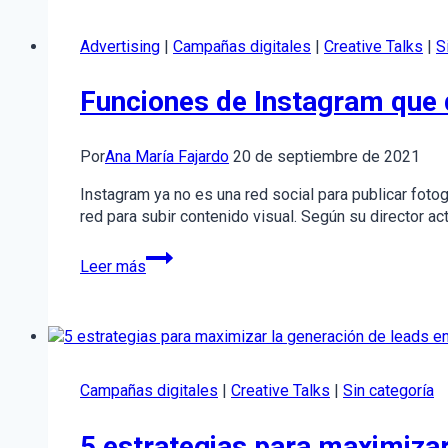
trabajar
para
Advertising
|
Campañas digitales
|
Creative Talks
|
S
ti
Funciones de Instagram que d
Por
Ana María Fajardo
20 de septiembre de 2021
Instagram ya no es una red social para publicar fot
red para subir contenido visual. Según su director a
Funciones
Leer más
de
Instagram
que
debes
incluir
en
Campañas digitales
|
Creative Talks
|
Sin categoría
tu
estrategia
5 estrategias para maximizar