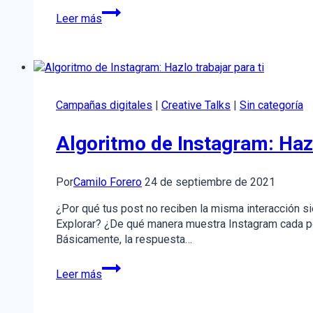
El
Leer más
análisis
de
la
competencia
en
el
Campañas digitales
|
Creative Talks
|
Sin categoría
marketing
digital:
Algoritmo de Instagram: Hazl
¿Cómo
hacerlo?
Por
Camilo Forero
24 de septiembre de 2021
¿Por qué tus post no reciben la misma interacción 
Explorar? ¿De qué manera muestra Instagram cada p
Básicamente, la respuesta…
Algoritmo
Leer más
de
Instagram:
Hazlo