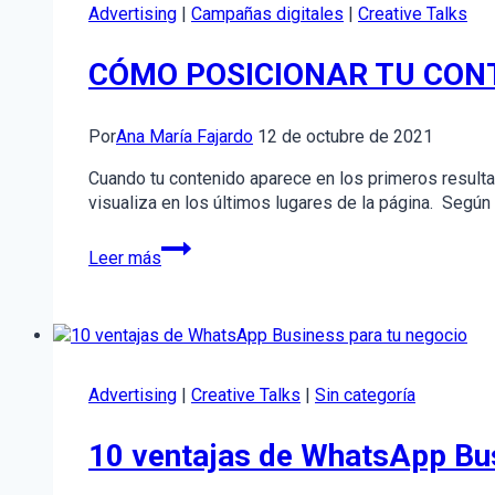
marketing?
Advertising
|
Campañas digitales
|
Creative Talks
CÓMO POSICIONAR TU CONT
Por
Ana María Fajardo
12 de octubre de 2021
Cuando tu contenido aparece en los primeros resulta
visualiza en los últimos lugares de la página. Según
CÓMO
Leer más
POSICIONAR
TU
CONTENIDO
EN
GOOGLE
SIN
Advertising
|
Creative Talks
|
Sin categoría
PAGAR
–
10 ventajas de WhatsApp Bus
SEO