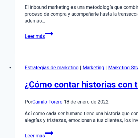
El inbound marketing es una metodología que combina 
proceso de compra y acompañarle hasta la transacción 
además…
¿Qué
Leer más
es
el
inbound
marketing?
Definición,
Estrategias de marketing
|
Marketing
|
Marketing Str
fases
y
¿Cómo contar historias con t
plataformas
de
aplicación
Por
Camilo Forero
18 de enero de 2022
Así como cada ser humano tiene una historia que cont
alegrías y tristezas, emocionan a tus clientes, los i
¿Cómo
Leer más