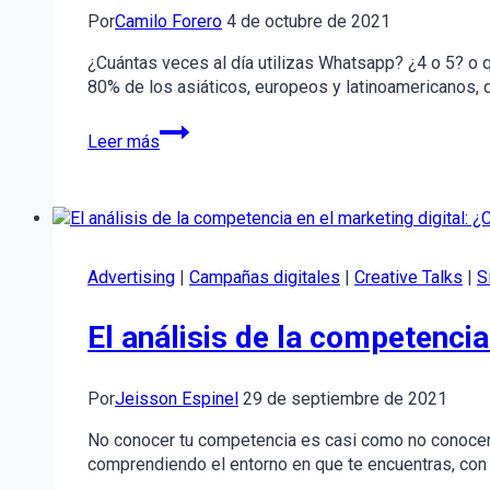
Por
Camilo Forero
4 de octubre de 2021
¿Cuántas veces al día utilizas Whatsapp? ¿4 o 5? o
80% de los asiáticos, europeos y latinoamericanos, q
10
Leer más
ventajas
de
WhatsApp
Business
para
tu
Advertising
|
Campañas digitales
|
Creative Talks
|
S
negocio
El análisis de la competenci
Por
Jeisson Espinel
29 de septiembre de 2021
No conocer tu competencia es casi como no conocer la
comprendiendo el entorno en que te encuentras, con q