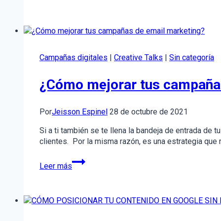
contar
historias
con
tu
marca?
El
Campañas digitales
|
Creative Talks
|
Sin categoría
poder
del
¿Cómo mejorar tus campañas
Storytelling
para
tu
Por
Jeisson Espinel
28 de octubre de 2021
empresa
Si a ti también se te llena la bandeja de entrada de 
clientes. Por la misma razón, es una estrategia que 
¿Cómo
Leer más
mejorar
tus
campañas
de
email