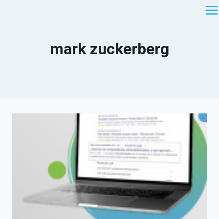
Saltar
al
contenido
mark zuckerberg