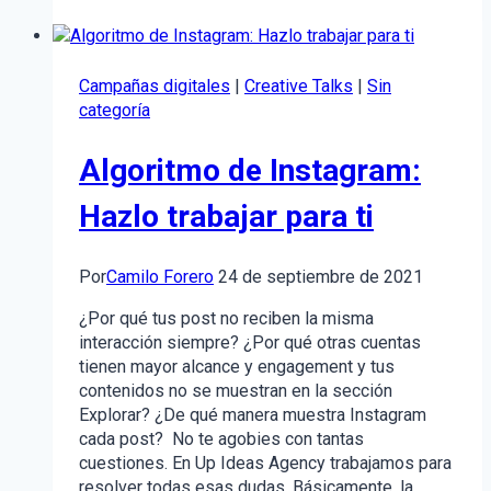
de
la
competencia
en
Campañas digitales
|
Creative Talks
|
Sin
el
categoría
marketing
digital:
Algoritmo de Instagram:
¿Cómo
hacerlo?
Hazlo trabajar para ti
Por
Camilo Forero
24 de septiembre de 2021
¿Por qué tus post no reciben la misma
interacción siempre? ¿Por qué otras cuentas
tienen mayor alcance y engagement y tus
contenidos no se muestran en la sección
Explorar? ¿De qué manera muestra Instagram
cada post? No te agobies con tantas
cuestiones. En Up Ideas Agency trabajamos para
resolver todas esas dudas. Básicamente, la