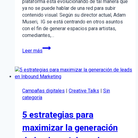
plataforma está evolucionando de tal manera que
ya no se puede hablar de una red para subir
contenido visual. Según su director actual, Adam
Museri, IG se está centrando en otros asuntos
con el fin de generar espacios para artistas,
comediantes,…
Funciones
Leer más
de
Instagram
que
debes
incluir
en
Campañas digitales
|
Creative Talks
|
Sin
tu
categoría
estrategia
5 estrategias para
maximizar la generación