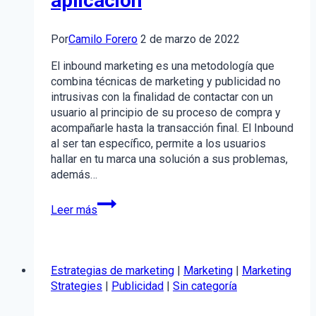
aplicación
Por
Camilo Forero
2 de marzo de 2022
El inbound marketing es una metodología que
combina técnicas de marketing y publicidad no
intrusivas con la finalidad de contactar con un
usuario al principio de su proceso de compra y
acompañarle hasta la transacción final. El Inbound
al ser tan específico, permite a los usuarios
hallar en tu marca una solución a sus problemas,
además…
¿Qué
Leer más
es
el
inbound
marketing?
Estrategias de marketing
|
Marketing
|
Marketing
Definición,
Strategies
|
Publicidad
|
Sin categoría
fases
y