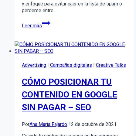
y enfoque para evitar caer en la lista de spam o
perderse entre…
¿Cómo
Leer más
mejorar
tus
campañas
de
email
marketing?
Advertising
|
Campañas digitales
|
Creative Talks
CÓMO POSICIONAR TU
CONTENIDO EN GOOGLE
SIN PAGAR – SEO
Por
Ana María Fajardo
12 de octubre de 2021
Cuando tu contenido aparece en los primeros