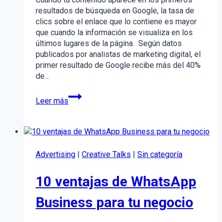
resultados de búsqueda en Google, la tasa de
clics sobre el enlace que lo contiene es mayor
que cuando la información se visualiza en los
últimos lugares de la página. Según datos
publicados por analistas de marketing digital, el
primer resultado de Google recibe más del 40%
de…
CÓMO
Leer más
POSICIONAR
TU
CONTENIDO
EN
GOOGLE
Advertising
|
Creative Talks
|
Sin categoría
SIN
PAGAR
10 ventajas de WhatsApp
–
SEO
Business para tu negocio