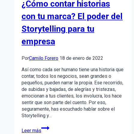
¿Cómo contar historias
plataformas
de
con tu marca? El poder del
aplicación
Storytelling para tu
empresa
Por
Camilo Forero
18 de enero de 2022
Así como cada ser humano tiene una historia que
contar, todos los negocios, sean grandes o
pequeños, pueden narrar la propia. Ese recorrido,
de subidas y bajadas, de alegrías y tristezas,
emocionan a tus clientes, los involucra, los hace
sentir que son parte del cuento. Por eso,
seguramente, has escuchado hablar sobre el
Storytelling y…
¿Cómo
Leer más
contar