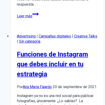
respuesta…
Algoritmo
Leer más
de
Instagram:
Hazlo
trabajar
Advertising
|
Campañas digitales
|
Creative Talks
para
|
Sin categoría
ti
Funciones de Instagram
que debes incluir en tu
estrategia
Por
Ana María Fajardo
20 de septiembre de 2021
Instagram ya no es una red social para publicar
fotografías, únicamente. ¿Lo sabías? La