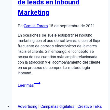
de leads en Inbound
Marketing
Por
Camilo Forero
15 de septiembre de 2021
En ocasiones se suele equiparar el inbound
marketing con el uso de softwares o con el flujo
frecuente de correos electrónicos de la marca
hacia el cliente. Sin embargo, el concepto se
ocupa de una cuestión más amplia relacionada
con la atracción y el acompañamiento del cliente
en su proceso de compra. La metodología
inbound…
5
Leer más
estrategias
para
maximizar
la
Advertising
|
Campañas digitales
|
Creative Talks
generación