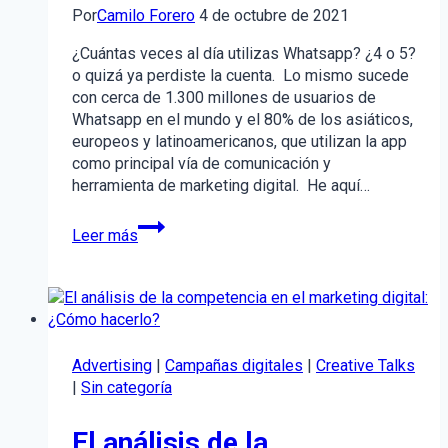
Por
Camilo Forero
4 de octubre de 2021
¿Cuántas veces al día utilizas Whatsapp? ¿4 o 5?
o quizá ya perdiste la cuenta. Lo mismo sucede
con cerca de 1.300 millones de usuarios de
Whatsapp en el mundo y el 80% de los asiáticos,
europeos y latinoamericanos, que utilizan la app
como principal vía de comunicación y
herramienta de marketing digital. He aquí…
10
Leer más
ventajas
de
WhatsApp
Business
para
tu
Advertising
|
Campañas digitales
|
Creative Talks
negocio
|
Sin categoría
El análisis de la