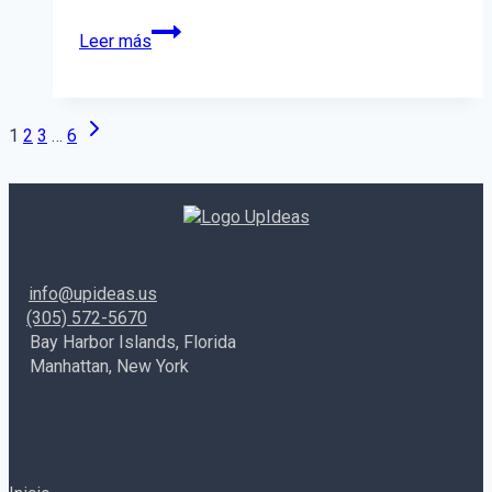
¿Cómo
Leer más
definir
la
personalidad
de
Siguiente
Navegación
1
2
3
…
6
marca?
página
Conoce
de
los
arquetipos
página
de
Jung
info@upideas.us
(305) 572-5670
Bay Harbor Islands, Florida
Manhattan, New York