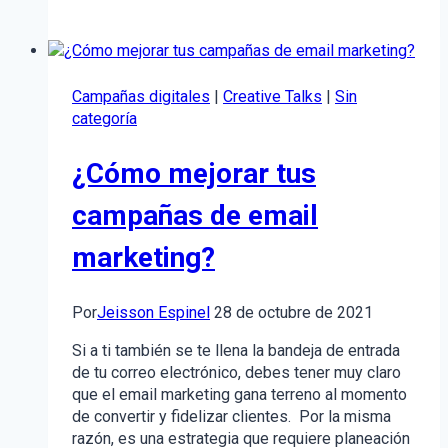
historias
con
tu
marca?
Campañas digitales
|
Creative Talks
|
Sin
El
categoría
poder
del
¿Cómo mejorar tus
Storytelling
para
campañas de email
tu
empresa
marketing?
Por
Jeisson Espinel
28 de octubre de 2021
Si a ti también se te llena la bandeja de entrada
de tu correo electrónico, debes tener muy claro
que el email marketing gana terreno al momento
de convertir y fidelizar clientes. Por la misma
razón, es una estrategia que requiere planeación