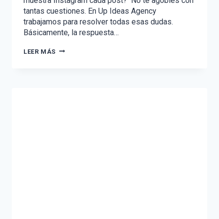
muestra Instagram cada post? No te agobies con
tantas cuestiones. En Up Ideas Agency
trabajamos para resolver todas esas dudas.
Básicamente, la respuesta…
ALGORITMO
LEER MÁS
DE
INSTAGRAM:
HAZLO
TRABAJAR
PARA
TI