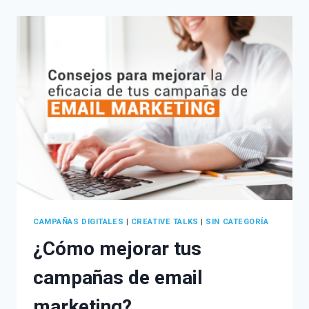
TU
MARCA?
EL
PODER
DEL
STORYTELLING
PARA
TU
EMPRESA
CAMPAÑAS DIGITALES
|
CREATIVE TALKS
|
SIN CATEGORÍA
¿Cómo mejorar tus
campañas de email
marketing?