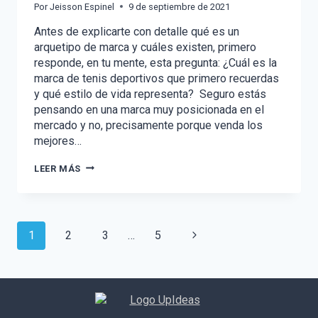
Por
Jeisson Espinel
9 de septiembre de 2021
Antes de explicarte con detalle qué es un
arquetipo de marca y cuáles existen, primero
responde, en tu mente, esta pregunta: ¿Cuál es la
marca de tenis deportivos que primero recuerdas
y qué estilo de vida representa? Seguro estás
pensando en una marca muy posicionada en el
mercado y no, precisamente porque venda los
mejores…
¿CÓMO
LEER MÁS
DEFINIR
LA
PERSONALIDAD
DE
MARCA?
Navegación
Siguiente
1
2
3
…
5
CONOCE
LOS
de
página
ARQUETIPOS
DE
JUNG
página