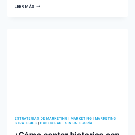
10
LEER MÁS
CAMBIOS
DE
INSTAGRAM
QUE
DEBES
APROVECHAR
PARA
TU
MARCA.
ESTRATEGIAS DE MARKETING
|
MARKETING
|
MARKETING
STRATEGIES
|
PUBLICIDAD
|
SIN CATEGORÍA