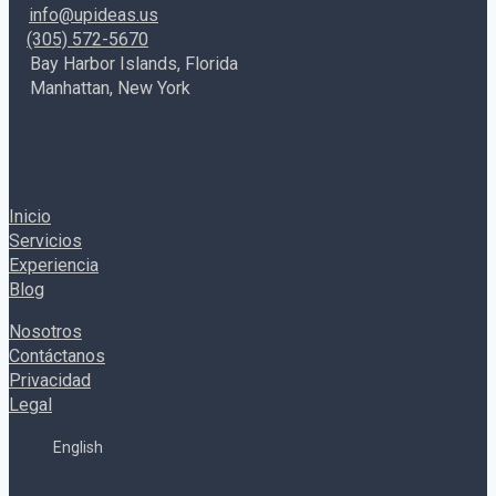
info@upideas.us
el
(305) 572-5670
2022.
Bay Harbor Islands, Florida
Manhattan, New York
Inicio
Servicios
Experiencia
Blog
Nosotros
Contáctanos
Privacidad
Legal
English