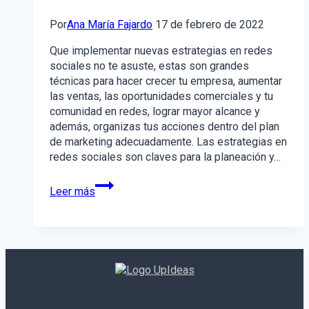
Por
Ana María Fajardo
17 de febrero de 2022
Que implementar nuevas estrategias en redes
sociales no te asuste, estas son grandes
técnicas para hacer crecer tu empresa, aumentar
las ventas, las oportunidades comerciales y tu
comunidad en redes, lograr mayor alcance y
además, organizas tus acciones dentro del plan
de marketing adecuadamente. Las estrategias en
redes sociales son claves para la planeación y…
Las
Leer más
5
estrategias
más
efectivas
para
redes
sociales
en