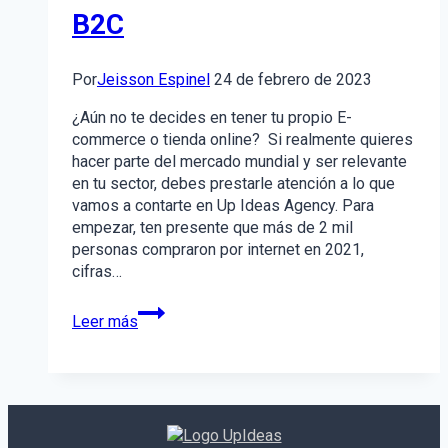
B2C
Por
Jeisson Espinel
24 de febrero de 2023
¿Aún no te decides en tener tu propio E-
commerce o tienda online? Si realmente quieres
hacer parte del mercado mundial y ser relevante
en tu sector, debes prestarle atención a lo que
vamos a contarte en Up Ideas Agency. Para
empezar, ten presente que más de 2 mil
personas compraron por internet en 2021,
cifras…
Beneficios
Leer más
del
comercio
electrónico
para
negocios
B2C