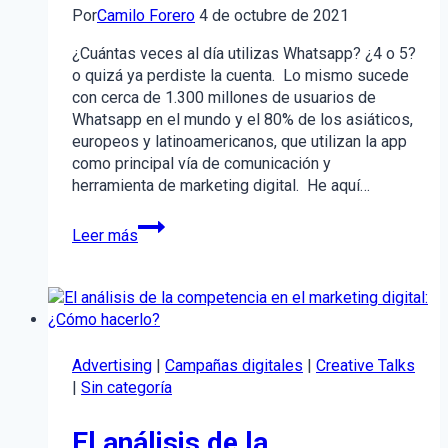
Por
Camilo Forero
4 de octubre de 2021
¿Cuántas veces al día utilizas Whatsapp? ¿4 o 5?
o quizá ya perdiste la cuenta. Lo mismo sucede
con cerca de 1.300 millones de usuarios de
Whatsapp en el mundo y el 80% de los asiáticos,
europeos y latinoamericanos, que utilizan la app
como principal vía de comunicación y
herramienta de marketing digital. He aquí…
10
Leer más
ventajas
de
WhatsApp
Business
para
tu
Advertising
|
Campañas digitales
|
Creative Talks
negocio
|
Sin categoría
El análisis de la