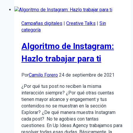
de
la
competencia
en
Campañas digitales
|
Creative Talks
|
Sin
el
categoría
marketing
digital:
Algoritmo de Instagram:
¿Cómo
hacerlo?
Hazlo trabajar para ti
Por
Camilo Forero
24 de septiembre de 2021
¿Por qué tus post no reciben la misma
interacción siempre? ¿Por qué otras cuentas
tienen mayor alcance y engagement y tus
contenidos no se muestran en la sección
Explorar? ¿De qué manera muestra Instagram
cada post? No te agobies con tantas
cuestiones. En Up Ideas Agency trabajamos para
resolver todas esas dudas. Básicamente, la