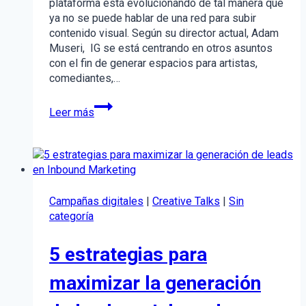
plataforma está evolucionando de tal manera que
ya no se puede hablar de una red para subir
contenido visual. Según su director actual, Adam
Museri, IG se está centrando en otros asuntos
con el fin de generar espacios para artistas,
comediantes,…
Funciones
Leer más
de
Instagram
que
debes
incluir
en
Campañas digitales
|
Creative Talks
|
Sin
tu
categoría
estrategia
5 estrategias para
maximizar la generación