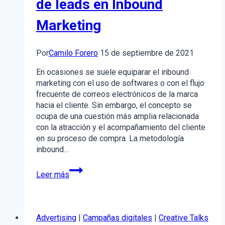
de leads en Inbound
Marketing
Por
Camilo Forero
15 de septiembre de 2021
En ocasiones se suele equiparar el inbound
marketing con el uso de softwares o con el flujo
frecuente de correos electrónicos de la marca
hacia el cliente. Sin embargo, el concepto se
ocupa de una cuestión más amplia relacionada
con la atracción y el acompañamiento del cliente
en su proceso de compra. La metodología
inbound…
5
Leer más
estrategias
para
maximizar
la
Advertising
|
Campañas digitales
|
Creative Talks
generación