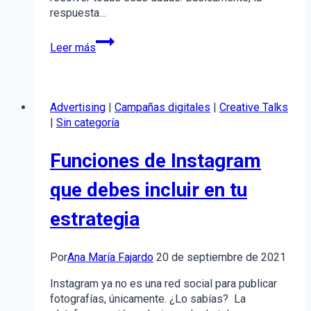
respuesta…
Algoritmo
Leer más
de
Instagram:
Hazlo
trabajar
Advertising
|
Campañas digitales
|
Creative Talks
para
|
Sin categoría
ti
Funciones de Instagram
que debes incluir en tu
estrategia
Por
Ana María Fajardo
20 de septiembre de 2021
Instagram ya no es una red social para publicar
fotografías, únicamente. ¿Lo sabías? La