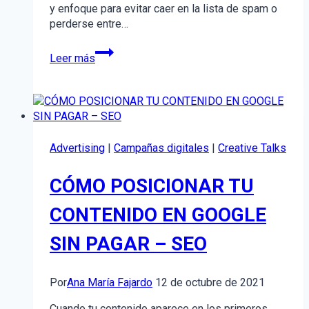
y enfoque para evitar caer en la lista de spam o
perderse entre…
¿Cómo
Leer más
mejorar
tus
campañas
de
email
marketing?
Advertising
|
Campañas digitales
|
Creative Talks
CÓMO POSICIONAR TU
CONTENIDO EN GOOGLE
SIN PAGAR – SEO
Por
Ana María Fajardo
12 de octubre de 2021
Cuando tu contenido aparece en los primeros