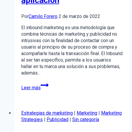
aplicación
Por
Camilo Forero
2 de marzo de 2022
El inbound marketing es una metodología que
combina técnicas de marketing y publicidad no
intrusivas con la finalidad de contactar con un
usuario al principio de su proceso de compra y
acompañarle hasta la transacción final. El Inbound
al ser tan específico, permite a los usuarios
hallar en tu marca una solución a sus problemas,
además…
¿Qué
Leer más
es
el
inbound
marketing?
Estrategias de marketing
|
Marketing
|
Marketing
Definición,
Strategies
|
Publicidad
|
Sin categoría
fases
y