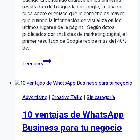
resultados de búsqueda en Google, la tasa de
clics sobre el enlace que lo contiene es mayor
que cuando la información se visualiza en los
últimos lugares de la página. Según datos
publicados por analistas de marketing digital, el
primer resultado de Google recibe más del 40%
de…
CÓMO
Leer más
POSICIONAR
TU
CONTENIDO
EN
GOOGLE
Advertising
|
Creative Talks
|
Sin categoría
SIN
PAGAR
10 ventajas de WhatsApp
–
SEO
Business para tu negocio