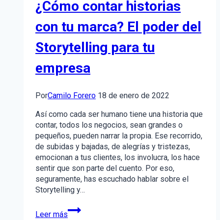
¿Cómo contar historias
plataformas
de
con tu marca? El poder del
aplicación
Storytelling para tu
empresa
Por
Camilo Forero
18 de enero de 2022
Así como cada ser humano tiene una historia que
contar, todos los negocios, sean grandes o
pequeños, pueden narrar la propia. Ese recorrido,
de subidas y bajadas, de alegrías y tristezas,
emocionan a tus clientes, los involucra, los hace
sentir que son parte del cuento. Por eso,
seguramente, has escuchado hablar sobre el
Storytelling y…
¿Cómo
Leer más
contar