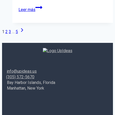
¿Cómo
Leer más
definir
la
personalidad
de
Siguiente
Navegación
1
2
3
…
5
marca?
página
Conoce
de
los
arquetipos
página
de
Jung
info@upideas.us
(305) 572-5670
Bay Harbor Islands, Florida
Manhattan, New York