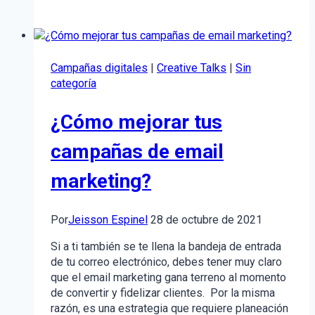
historias
con
tu
marca?
Campañas digitales
|
Creative Talks
|
Sin
El
categoría
poder
del
¿Cómo mejorar tus
Storytelling
para
campañas de email
tu
empresa
marketing?
Por
Jeisson Espinel
28 de octubre de 2021
Si a ti también se te llena la bandeja de entrada
de tu correo electrónico, debes tener muy claro
que el email marketing gana terreno al momento
de convertir y fidelizar clientes. Por la misma
razón, es una estrategia que requiere planeación