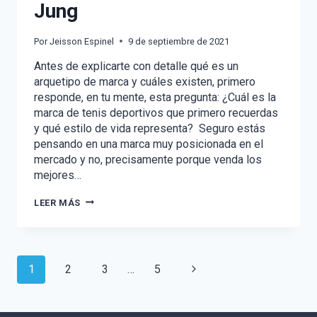
Jung
Por
Jeisson Espinel
9 de septiembre de 2021
Antes de explicarte con detalle qué es un
arquetipo de marca y cuáles existen, primero
responde, en tu mente, esta pregunta: ¿Cuál es la
marca de tenis deportivos que primero recuerdas
y qué estilo de vida representa? Seguro estás
pensando en una marca muy posicionada en el
mercado y no, precisamente porque venda los
mejores…
¿CÓMO
LEER MÁS
DEFINIR
LA
PERSONALIDAD
DE
MARCA?
Navegación
Siguiente
1
2
3
…
5
CONOCE
LOS
de
página
ARQUETIPOS
DE