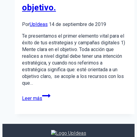
objetivo.
Por
UpIdeas
14 de septiembre de 2019
Te presentamos el primer elemento vital para el
éxito de tus estrategias y campañas digitales 1)
Mente clara en el objetivo. Toda acción que
realices a nivel digital debe tener una intención
estratégica, y cuando nos referimos a
estratégica significa que: esté orientada a un
objetivo claro, se acople a los recursos con los
que…
Aumenta
Leer más
la
efectividad
de
tus
acciones
digitales: