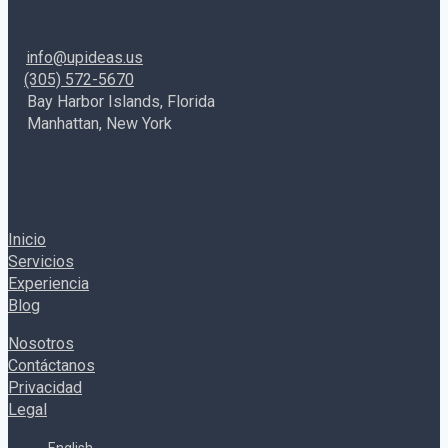
el
objetivo.
info@upideas.us
(305) 572-5670
Bay Harbor Islands, Florida
Manhattan, New York
Inicio
Servicios
Experiencia
Blog
Nosotros
Contáctanos
Privacidad
Legal