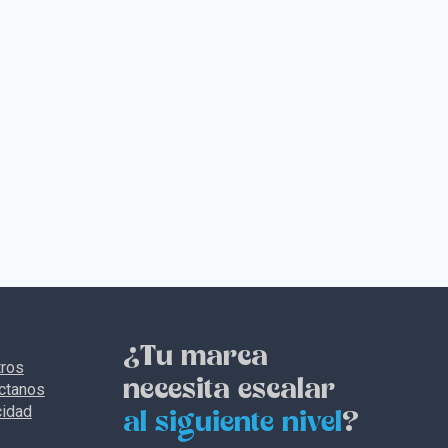
¿Tu marca
ros
necesita escalar
ctanos
cidad
al siguiente nivel
?