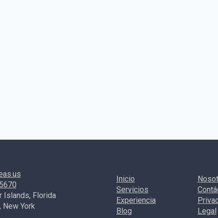
eas.us
Inicio
Nosot
-5670
Servicios
Contá
 Islands, Florida
Experiencia
Priva
, New York
Blog
Legal